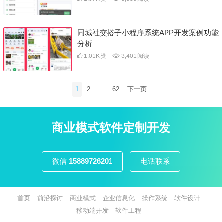
同城社交搭子小程序系统APP开发案例功能
分析
1.01K
赞
3,401
阅读
文
1
2
…
62
下一页
章
分
页
商业模式软件定制开发
微信
15889726201
电话联系
首页
前沿探讨
商业模式
企业信息化
操作系统
软件设计
移动端开发
软件工程