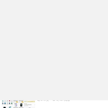
企业名片在线生成小程序系统核心功能开发
架构分析
991
赞
98
阅读
活动报名表单核销小程序系统功能规划开发
实例分享
976
赞
3,334
阅读
多功能礼物投票小程序系统APP开发案例功
能分析
1.06K
赞
3,500
阅读
物品租赁小程序系统核心功能开发架构分析
979
赞
3,437
阅读