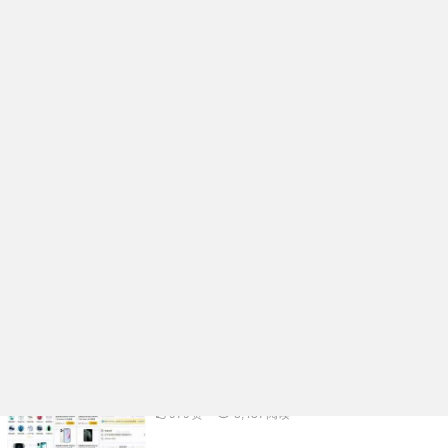
企业名片在线生成小程序系统核心功能开发
架构分析
991
赞
98
阅读
活动报名表单核销小程序系统功能规划开发
实例分享
976
赞
3,334
阅读
多功能礼物投票小程序系统APP开发案例功
能分析
1.06K
赞
3,500
阅读
物品租赁小程序系统核心功能开发架构分析
979
赞
3,437
阅读