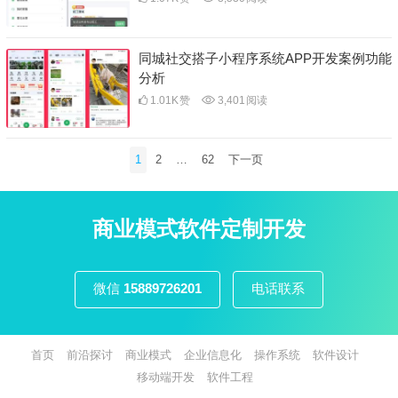
同城社交搭子小程序系统APP开发案例功能
分析
1.01K
赞
3,401
阅读
文
1
2
…
62
下一页
章
分
页
商业模式软件定制开发
微信
15889726201
电话联系
首页
前沿探讨
商业模式
企业信息化
操作系统
软件设计
移动端开发
软件工程