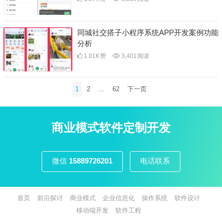
同城社交搭子小程序系统APP开发案例功能
分析
1.01K
赞
3,401
阅读
文
1
2
…
62
下一页
章
分
页
商业模式软件定制开发
微信
15889726201
电话联系
首页
前沿探讨
商业模式
企业信息化
操作系统
软件设计
移动端开发
软件工程