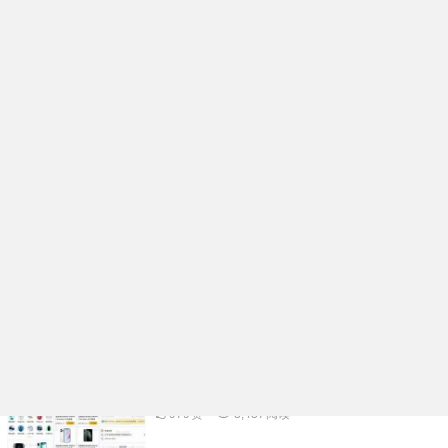
企业名片在线生成小程序系统核心功能开发
架构分析
991
赞
98
阅读
活动报名表单核销小程序系统功能规划开发
实例分享
976
赞
3,334
阅读
多功能礼物投票小程序系统APP开发案例功
能分析
1.06K
赞
3,500
阅读
物品租赁小程序系统核心功能开发架构分析
979
赞
3,437
阅读