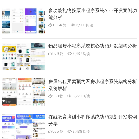
多功能礼物投票小程序系统APP开发案例功
能分析
1.06K
赞
3,500
阅读
物品租赁小程序系统核心功能开发架构分析
979
赞
3,437
阅读
房屋出租买卖预约看房小程序系统架构分析
案例解析
953
赞
3,771
阅读
在线教育培训小程序系统功能规划开发实例
分享
955
赞
3,438
阅读