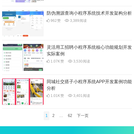
防伪溯源查询小程序系统技术开发架构分析
962
赞
3,389
阅读
灵活用工招聘小程序系统核心功能规划开发
实际案例
1.07K
赞
3,530
阅读
同城社交搭子小程序系统APP开发案例功能
分析
1.01K
赞
3,401
阅读
文
1
2
…
62
下一页
章
分