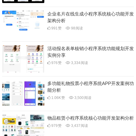
企业名片在线生成小程序系统核心功能开发
架构分析
991
赞
98
阅读
活动报名表单核销小程序系统功能规划开发
实例分享
976
赞
3,334
阅读
多功能礼物投票小程序系统APP开发案例功
能分析
1.06K
赞
3,500
阅读
物品租赁小程序系统核心功能开发架构分析
979
赞
3,437
阅读