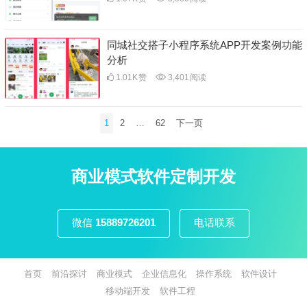
同城社交搭子小程序系统APP开发案例功能
分析
1.01K
赞
3,401
阅读
文
1
2
…
62
下一页
章
分
页
商业模式软件定制开发
微信
15889726201
电话联系
首页
前沿探讨
商业模式
企业信息化
操作系统
软件设计
移动端开发
软件工程