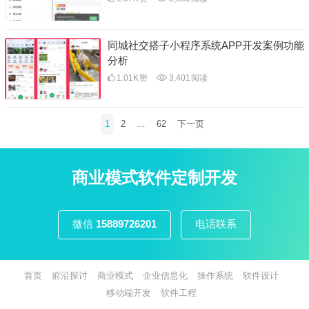
同城社交搭子小程序系统APP开发案例功能
分析
1.01K
赞
3,401
阅读
文
1
2
…
62
下一页
章
分
页
商业模式软件定制开发
微信
15889726201
电话联系
首页
前沿探讨
商业模式
企业信息化
操作系统
软件设计
移动端开发
软件工程