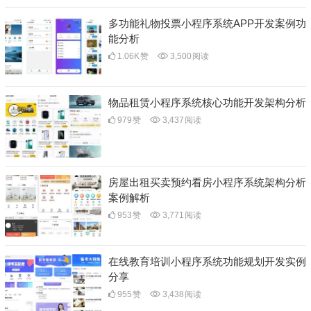
多功能礼物投票小程序系统APP开发案例功
能分析
1.06K
赞
3,500
阅读
物品租赁小程序系统核心功能开发架构分析
979
赞
3,437
阅读
房屋出租买卖预约看房小程序系统架构分析
案例解析
953
赞
3,771
阅读
在线教育培训小程序系统功能规划开发实例
分享
955
赞
3,438
阅读