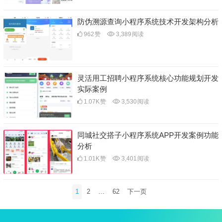
防伪溯源查询小程序系统技术开发架构分析
962
赞
3,389
阅读
灵活用工招聘小程序系统核心功能规划开发
实际案例
1.07K
赞
3,530
阅读
同城社交搭子小程序系统APP开发案例功能
分析
1.01K
赞
3,401
阅读
文
1
2
…
62
下一页
章
分