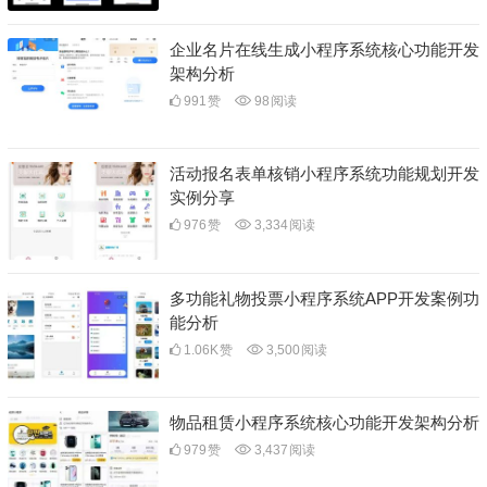
企业名片在线生成小程序系统核心功能开发
架构分析
991
赞
98
阅读
活动报名表单核销小程序系统功能规划开发
实例分享
976
赞
3,334
阅读
多功能礼物投票小程序系统APP开发案例功
能分析
1.06K
赞
3,500
阅读
物品租赁小程序系统核心功能开发架构分析
979
赞
3,437
阅读