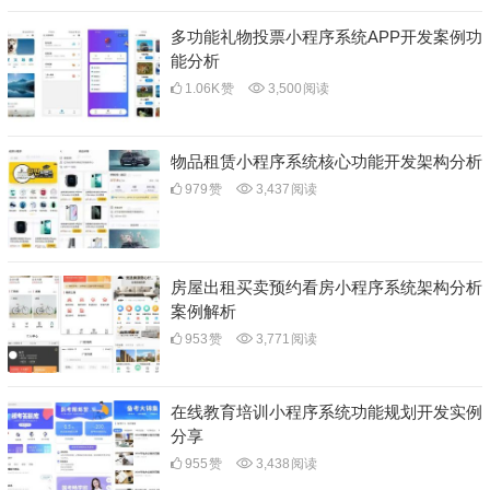
多功能礼物投票小程序系统APP开发案例功
能分析
1.06K
赞
3,500
阅读
物品租赁小程序系统核心功能开发架构分析
979
赞
3,437
阅读
房屋出租买卖预约看房小程序系统架构分析
案例解析
953
赞
3,771
阅读
在线教育培训小程序系统功能规划开发实例
分享
955
赞
3,438
阅读