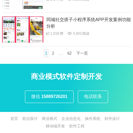
同城社交搭子小程序系统APP开发案例功能
分析
1.01K
赞
3,401
阅读
文
1
2
…
62
下一页
章
分
页
商业模式软件定制开发
微信
15889726201
电话联系
首页
前沿探讨
商业模式
企业信息化
操作系统
软件设计
移动端开发
软件工程