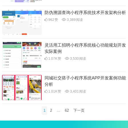
防伪溯源查询小程序系统技术开发架构分析
962
赞
3,389
阅读
灵活用工招聘小程序系统核心功能规划开发
实际案例
1.07K
赞
3,530
阅读
同城社交搭子小程序系统APP开发案例功能
分析
1.01K
赞
3,401
阅读
文
1
2
…
62
下一页
章
分