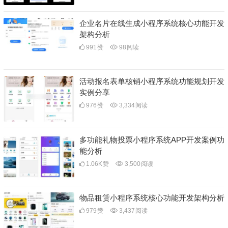
企业名片在线生成小程序系统核心功能开发
架构分析
991
赞
98
阅读
活动报名表单核销小程序系统功能规划开发
实例分享
976
赞
3,334
阅读
多功能礼物投票小程序系统APP开发案例功
能分析
1.06K
赞
3,500
阅读
物品租赁小程序系统核心功能开发架构分析
979
赞
3,437
阅读