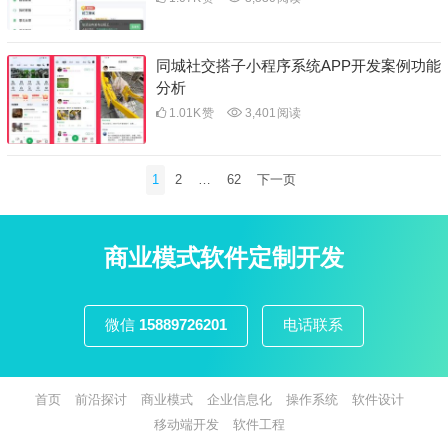
同城社交搭子小程序系统APP开发案例功能
分析
1.01K
赞
3,401
阅读
文
1
2
…
62
下一页
章
分
页
商业模式软件定制开发
微信
15889726201
电话联系
首页
前沿探讨
商业模式
企业信息化
操作系统
软件设计
移动端开发
软件工程