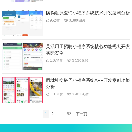
防伪溯源查询小程序系统技术开发架构分析
962
赞
3,389
阅读
灵活用工招聘小程序系统核心功能规划开发
实际案例
1.07K
赞
3,530
阅读
同城社交搭子小程序系统APP开发案例功能
分析
1.01K
赞
3,401
阅读
文
1
2
…
62
下一页
章
分