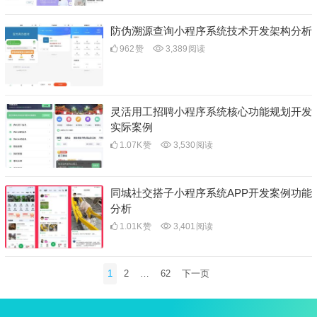
防伪溯源查询小程序系统技术开发架构分析
962
赞
3,389
阅读
灵活用工招聘小程序系统核心功能规划开发
实际案例
1.07K
赞
3,530
阅读
同城社交搭子小程序系统APP开发案例功能
分析
1.01K
赞
3,401
阅读
文
1
2
…
62
下一页
章
分