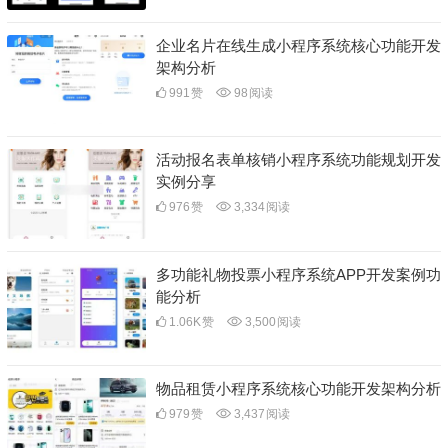
企业名片在线生成小程序系统核心功能开发
架构分析
991
赞
98
阅读
活动报名表单核销小程序系统功能规划开发
实例分享
976
赞
3,334
阅读
多功能礼物投票小程序系统APP开发案例功
能分析
1.06K
赞
3,500
阅读
物品租赁小程序系统核心功能开发架构分析
979
赞
3,437
阅读