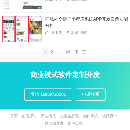
同城社交搭子小程序系统APP开发案例功能
分析
1.01K
赞
3,401
阅读
文
1
2
…
62
下一页
章
分
页
商业模式软件定制开发
微信
15889726201
电话联系
首页
前沿探讨
商业模式
企业信息化
操作系统
软件设计
移动端开发
软件工程