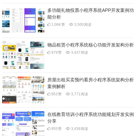
多功能礼物投票小程序系统APP开发案例功
能分析
1.06K
赞
3,500
阅读
物品租赁小程序系统核心功能开发架构分析
979
赞
3,437
阅读
房屋出租买卖预约看房小程序系统架构分析
案例解析
953
赞
3,771
阅读
在线教育培训小程序系统功能规划开发实例
分享
955
赞
3,438
阅读