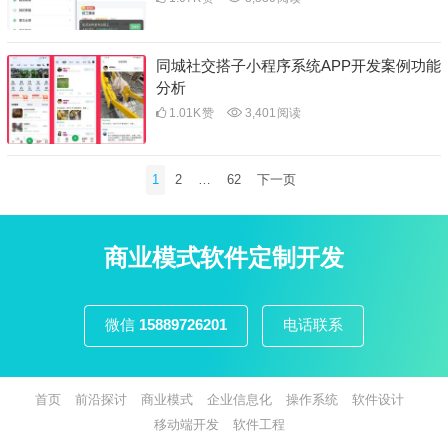
同城社交搭子小程序系统APP开发案例功能
分析
1.01K
赞
3,401
阅读
文
1
2
…
62
下一页
章
分
页
商业模式软件定制开发
微信
15889726201
电话联系
首页
前沿探讨
商业模式
企业信息化
操作系统
软件设计
移动端开发
软件工程