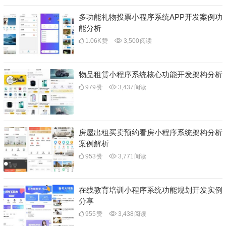
多功能礼物投票小程序系统APP开发案例功
能分析
1.06K
赞
3,500
阅读
物品租赁小程序系统核心功能开发架构分析
979
赞
3,437
阅读
房屋出租买卖预约看房小程序系统架构分析
案例解析
953
赞
3,771
阅读
在线教育培训小程序系统功能规划开发实例
分享
955
赞
3,438
阅读