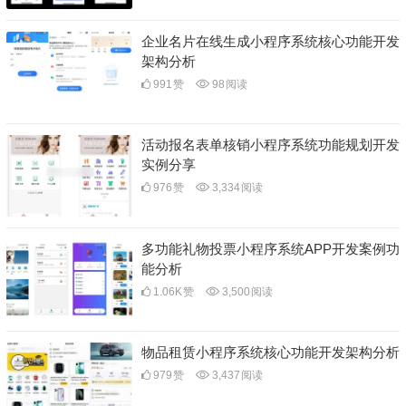
企业名片在线生成小程序系统核心功能开发
架构分析
991
赞
98
阅读
活动报名表单核销小程序系统功能规划开发
实例分享
976
赞
3,334
阅读
多功能礼物投票小程序系统APP开发案例功
能分析
1.06K
赞
3,500
阅读
物品租赁小程序系统核心功能开发架构分析
979
赞
3,437
阅读