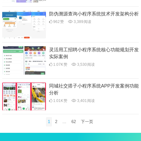
防伪溯源查询小程序系统技术开发架构分析
962
赞
3,389
阅读
灵活用工招聘小程序系统核心功能规划开发
实际案例
1.07K
赞
3,530
阅读
同城社交搭子小程序系统APP开发案例功能
分析
1.01K
赞
3,401
阅读
文
1
2
…
62
下一页
章
分