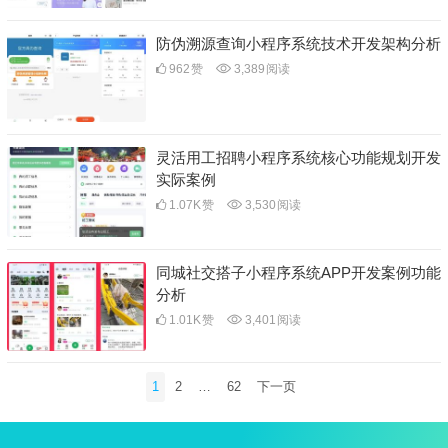
防伪溯源查询小程序系统技术开发架构分析
962
赞
3,389
阅读
灵活用工招聘小程序系统核心功能规划开发
实际案例
1.07K
赞
3,530
阅读
同城社交搭子小程序系统APP开发案例功能
分析
1.01K
赞
3,401
阅读
文
1
2
…
62
下一页
章
分