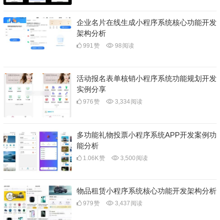
企业名片在线生成小程序系统核心功能开发
架构分析
991
赞
98
阅读
活动报名表单核销小程序系统功能规划开发
实例分享
976
赞
3,334
阅读
多功能礼物投票小程序系统APP开发案例功
能分析
1.06K
赞
3,500
阅读
物品租赁小程序系统核心功能开发架构分析
979
赞
3,437
阅读