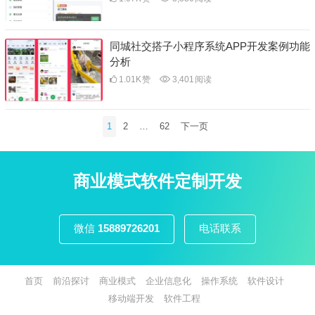
同城社交搭子小程序系统APP开发案例功能
分析
1.01K
赞
3,401
阅读
文
1
2
…
62
下一页
章
分
页
商业模式软件定制开发
微信
15889726201
电话联系
首页
前沿探讨
商业模式
企业信息化
操作系统
软件设计
移动端开发
软件工程