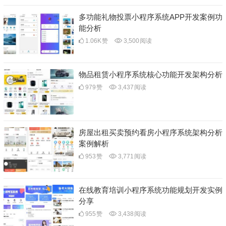
多功能礼物投票小程序系统APP开发案例功
能分析
1.06K
赞
3,500
阅读
物品租赁小程序系统核心功能开发架构分析
979
赞
3,437
阅读
房屋出租买卖预约看房小程序系统架构分析
案例解析
953
赞
3,771
阅读
在线教育培训小程序系统功能规划开发实例
分享
955
赞
3,438
阅读