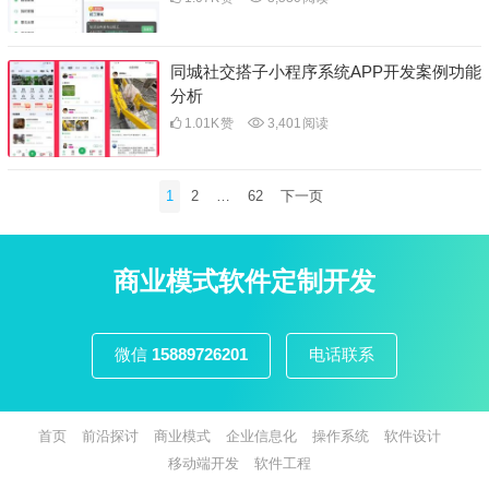
同城社交搭子小程序系统APP开发案例功能
分析
1.01K
赞
3,401
阅读
文
1
2
…
62
下一页
章
分
页
商业模式软件定制开发
微信
15889726201
电话联系
首页
前沿探讨
商业模式
企业信息化
操作系统
软件设计
移动端开发
软件工程