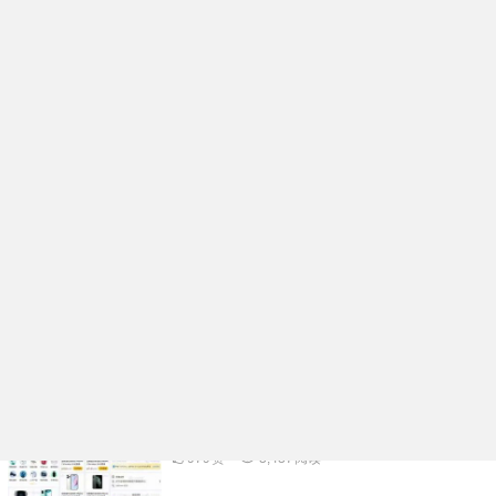
企业名片在线生成小程序系统核心功能开发
架构分析
991
赞
98
阅读
活动报名表单核销小程序系统功能规划开发
实例分享
976
赞
3,334
阅读
多功能礼物投票小程序系统APP开发案例功
能分析
1.06K
赞
3,500
阅读
物品租赁小程序系统核心功能开发架构分析
979
赞
3,437
阅读