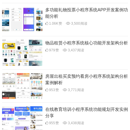
多功能礼物投票小程序系统APP开发案例功
能分析
1.06K
赞
3,500
阅读
物品租赁小程序系统核心功能开发架构分析
979
赞
3,437
阅读
房屋出租买卖预约看房小程序系统架构分析
案例解析
953
赞
3,771
阅读
在线教育培训小程序系统功能规划开发实例
分享
955
赞
3,438
阅读