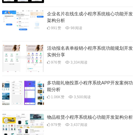
企业名片在线生成小程序系统核心功能开发
架构分析
991
赞
98
阅读
活动报名表单核销小程序系统功能规划开发
实例分享
976
赞
3,334
阅读
多功能礼物投票小程序系统APP开发案例功
能分析
1.06K
赞
3,500
阅读
物品租赁小程序系统核心功能开发架构分析
979
赞
3,437
阅读