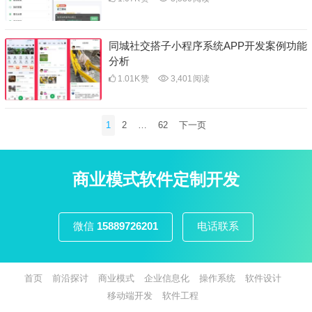
同城社交搭子小程序系统APP开发案例功能
分析
1.01K
赞
3,401
阅读
文
1
2
…
62
下一页
章
分
页
商业模式软件定制开发
微信
15889726201
电话联系
首页
前沿探讨
商业模式
企业信息化
操作系统
软件设计
移动端开发
软件工程