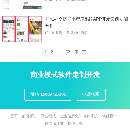
同城社交搭子小程序系统APP开发案例功能
分析
1.01K
赞
3,401
阅读
文
1
2
…
62
下一页
章
分
页
商业模式软件定制开发
微信
15889726201
电话联系
首页
前沿探讨
商业模式
企业信息化
操作系统
软件设计
移动端开发
软件工程