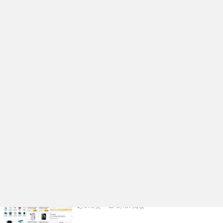
企业名片在线生成小程序系统核心功能开发
架构分析
991
赞
98
阅读
活动报名表单核销小程序系统功能规划开发
实例分享
976
赞
3,334
阅读
多功能礼物投票小程序系统APP开发案例功
能分析
1.06K
赞
3,500
阅读
物品租赁小程序系统核心功能开发架构分析
979
赞
3,437
阅读