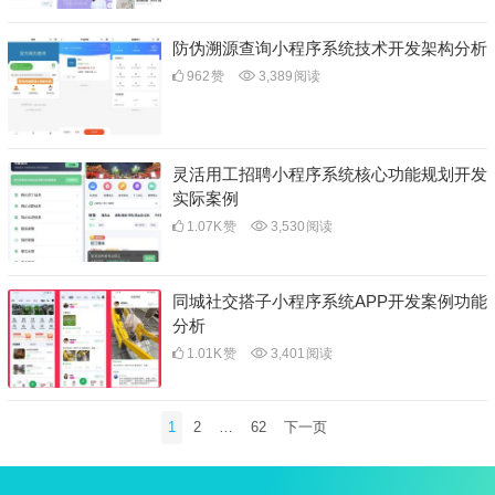
防伪溯源查询小程序系统技术开发架构分析
962
赞
3,389
阅读
灵活用工招聘小程序系统核心功能规划开发
实际案例
1.07K
赞
3,530
阅读
同城社交搭子小程序系统APP开发案例功能
分析
1.01K
赞
3,401
阅读
文
1
2
…
62
下一页
章
分