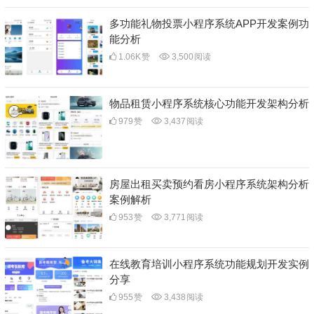
多功能礼物投票小程序系统APP开发案例功
能分析
1.06K
赞
3,500
阅读
物品租赁小程序系统核心功能开发架构分析
979
赞
3,437
阅读
房屋出租买卖预约看房小程序系统架构分析
案例解析
953
赞
3,771
阅读
在线教育培训小程序系统功能规划开发实例
分享
955
赞
3,438
阅读