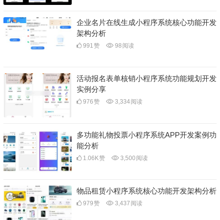
企业名片在线生成小程序系统核心功能开发
架构分析
991
赞
98
阅读
活动报名表单核销小程序系统功能规划开发
实例分享
976
赞
3,334
阅读
多功能礼物投票小程序系统APP开发案例功
能分析
1.06K
赞
3,500
阅读
物品租赁小程序系统核心功能开发架构分析
979
赞
3,437
阅读