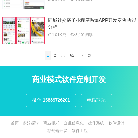
同城社交搭子小程序系统APP开发案例功能
分析
1.01K
赞
3,401
阅读
文
1
2
…
62
下一页
章
分
页
商业模式软件定制开发
微信
15889726201
电话联系
首页
前沿探讨
商业模式
企业信息化
操作系统
软件设计
移动端开发
软件工程