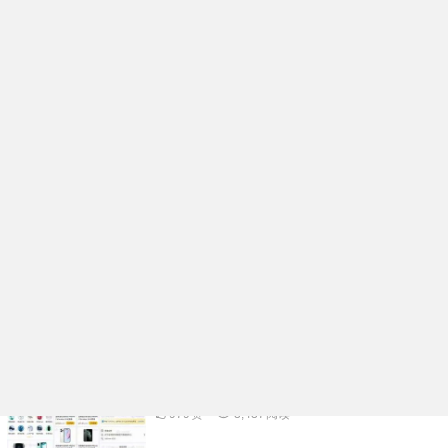
企业名片在线生成小程序系统核心功能开发
架构分析
991
赞
98
阅读
活动报名表单核销小程序系统功能规划开发
实例分享
976
赞
3,334
阅读
多功能礼物投票小程序系统APP开发案例功
能分析
1.06K
赞
3,500
阅读
物品租赁小程序系统核心功能开发架构分析
979
赞
3,437
阅读