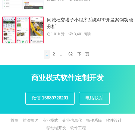
同城社交搭子小程序系统APP开发案例功能
分析
1.01K
赞
3,401
阅读
文
1
2
…
62
下一页
章
分
页
商业模式软件定制开发
微信
15889726201
电话联系
首页
前沿探讨
商业模式
企业信息化
操作系统
软件设计
移动端开发
软件工程