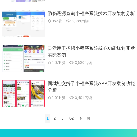
防伪溯源查询小程序系统技术开发架构分析
962
赞
3,389
阅读
灵活用工招聘小程序系统核心功能规划开发
实际案例
1.07K
赞
3,530
阅读
同城社交搭子小程序系统APP开发案例功能
分析
1.01K
赞
3,401
阅读
文
1
2
…
62
下一页
章
分