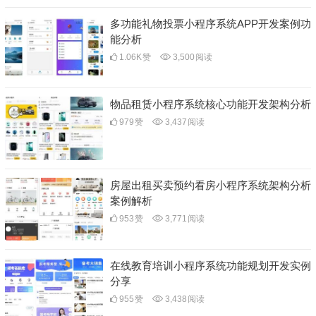
多功能礼物投票小程序系统APP开发案例功
能分析
1.06K
赞
3,500
阅读
物品租赁小程序系统核心功能开发架构分析
979
赞
3,437
阅读
房屋出租买卖预约看房小程序系统架构分析
案例解析
953
赞
3,771
阅读
在线教育培训小程序系统功能规划开发实例
分享
955
赞
3,438
阅读