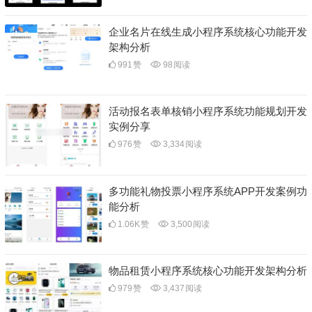
企业名片在线生成小程序系统核心功能开发
架构分析
991
赞
98
阅读
活动报名表单核销小程序系统功能规划开发
实例分享
976
赞
3,334
阅读
多功能礼物投票小程序系统APP开发案例功
能分析
1.06K
赞
3,500
阅读
物品租赁小程序系统核心功能开发架构分析
979
赞
3,437
阅读