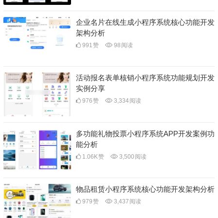
企业名片在线生成小程序系统核心功能开发
架构分析
991
赞
98
阅读
活动报名表单核销小程序系统功能规划开发
实例分享
976
赞
3,334
阅读
多功能礼物投票小程序系统APP开发案例功
能分析
1.06K
赞
3,500
阅读
物品租赁小程序系统核心功能开发架构分析
979
赞
3,437
阅读