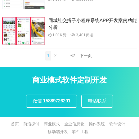
同城社交搭子小程序系统APP开发案例功能
分析
1.01K
赞
3,401
阅读
文
1
2
…
62
下一页
章
分
页
商业模式软件定制开发
微信
15889726201
电话联系
首页
前沿探讨
商业模式
企业信息化
操作系统
软件设计
移动端开发
软件工程