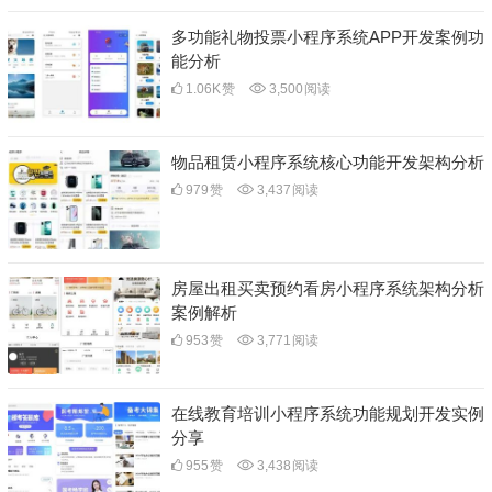
多功能礼物投票小程序系统APP开发案例功
能分析
1.06K
赞
3,500
阅读
物品租赁小程序系统核心功能开发架构分析
979
赞
3,437
阅读
房屋出租买卖预约看房小程序系统架构分析
案例解析
953
赞
3,771
阅读
在线教育培训小程序系统功能规划开发实例
分享
955
赞
3,438
阅读