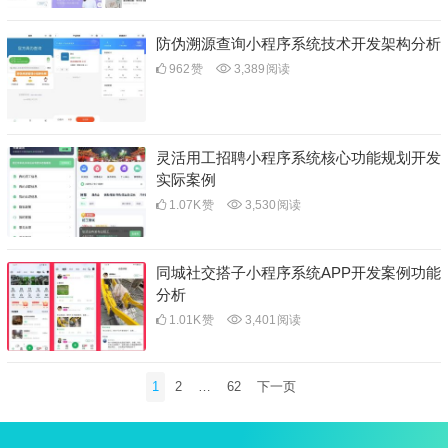
防伪溯源查询小程序系统技术开发架构分析
962
赞
3,389
阅读
灵活用工招聘小程序系统核心功能规划开发
实际案例
1.07K
赞
3,530
阅读
同城社交搭子小程序系统APP开发案例功能
分析
1.01K
赞
3,401
阅读
文
1
2
…
62
下一页
章
分