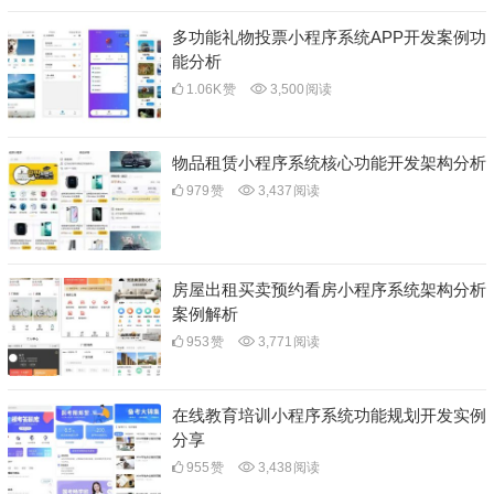
多功能礼物投票小程序系统APP开发案例功
能分析
1.06K
赞
3,500
阅读
物品租赁小程序系统核心功能开发架构分析
979
赞
3,437
阅读
房屋出租买卖预约看房小程序系统架构分析
案例解析
953
赞
3,771
阅读
在线教育培训小程序系统功能规划开发实例
分享
955
赞
3,438
阅读