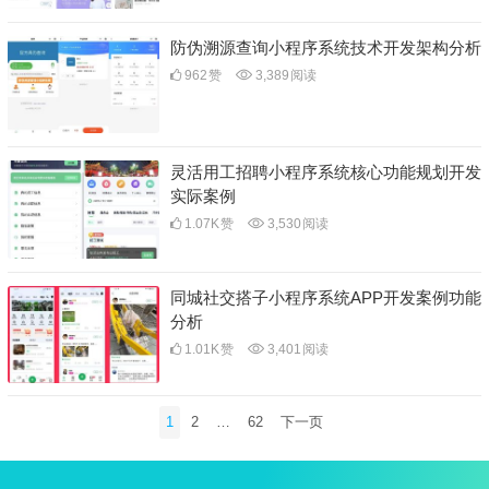
防伪溯源查询小程序系统技术开发架构分析
962
赞
3,389
阅读
灵活用工招聘小程序系统核心功能规划开发
实际案例
1.07K
赞
3,530
阅读
同城社交搭子小程序系统APP开发案例功能
分析
1.01K
赞
3,401
阅读
文
1
2
…
62
下一页
章
分