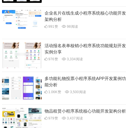
企业名片在线生成小程序系统核心功能开发
架构分析
991
赞
98
阅读
活动报名表单核销小程序系统功能规划开发
实例分享
976
赞
3,334
阅读
多功能礼物投票小程序系统APP开发案例功
能分析
1.06K
赞
3,500
阅读
物品租赁小程序系统核心功能开发架构分析
979
赞
3,437
阅读