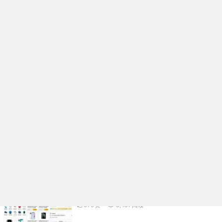
企业名片在线生成小程序系统核心功能开发
架构分析
991
赞
98
阅读
活动报名表单核销小程序系统功能规划开发
实例分享
976
赞
3,334
阅读
多功能礼物投票小程序系统APP开发案例功
能分析
1.06K
赞
3,500
阅读
物品租赁小程序系统核心功能开发架构分析
979
赞
3,437
阅读