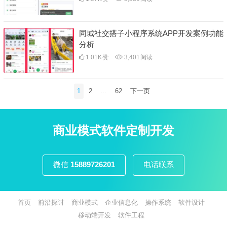
同城社交搭子小程序系统APP开发案例功能
分析
1.01K
赞
3,401
阅读
文
1
2
…
62
下一页
章
分
页
商业模式软件定制开发
微信
15889726201
电话联系
首页
前沿探讨
商业模式
企业信息化
操作系统
软件设计
移动端开发
软件工程