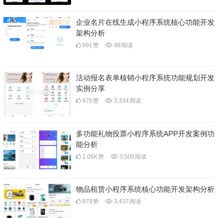
企业名片在线生成小程序系统核心功能开发
架构分析
991
赞
98
阅读
活动报名表单核销小程序系统功能规划开发
实例分享
976
赞
3,334
阅读
多功能礼物投票小程序系统APP开发案例功
能分析
1.06K
赞
3,500
阅读
物品租赁小程序系统核心功能开发架构分析
979
赞
3,437
阅读