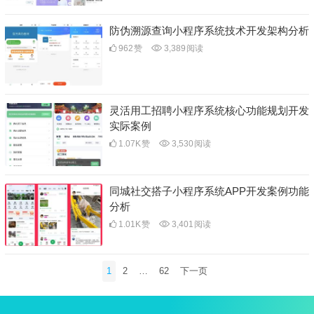
防伪溯源查询小程序系统技术开发架构分析
962
赞
3,389
阅读
灵活用工招聘小程序系统核心功能规划开发
实际案例
1.07K
赞
3,530
阅读
同城社交搭子小程序系统APP开发案例功能
分析
1.01K
赞
3,401
阅读
文
1
2
…
62
下一页
章
分