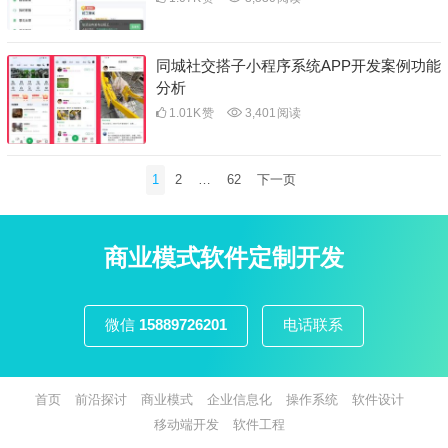
同城社交搭子小程序系统APP开发案例功能
分析
1.01K
赞
3,401
阅读
文
1
2
…
62
下一页
章
分
页
商业模式软件定制开发
微信
15889726201
电话联系
首页
前沿探讨
商业模式
企业信息化
操作系统
软件设计
移动端开发
软件工程