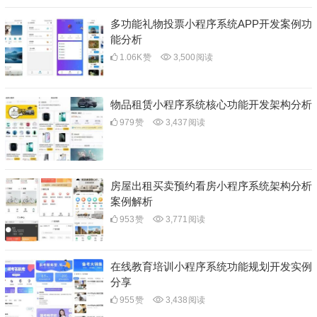
多功能礼物投票小程序系统APP开发案例功
能分析
1.06K
赞
3,500
阅读
物品租赁小程序系统核心功能开发架构分析
979
赞
3,437
阅读
房屋出租买卖预约看房小程序系统架构分析
案例解析
953
赞
3,771
阅读
在线教育培训小程序系统功能规划开发实例
分享
955
赞
3,438
阅读