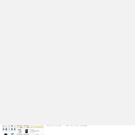
企业名片在线生成小程序系统核心功能开发
架构分析
991
赞
98
阅读
活动报名表单核销小程序系统功能规划开发
实例分享
976
赞
3,334
阅读
多功能礼物投票小程序系统APP开发案例功
能分析
1.06K
赞
3,500
阅读
物品租赁小程序系统核心功能开发架构分析
979
赞
3,437
阅读