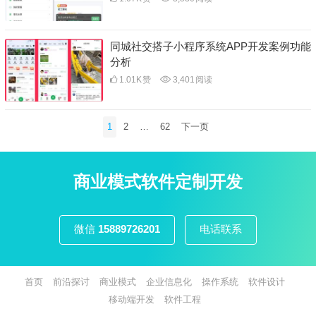
同城社交搭子小程序系统APP开发案例功能
分析
1.01K
赞
3,401
阅读
文
1
2
…
62
下一页
章
分
页
商业模式软件定制开发
微信
15889726201
电话联系
首页
前沿探讨
商业模式
企业信息化
操作系统
软件设计
移动端开发
软件工程