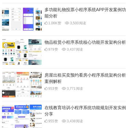
多功能礼物投票小程序系统APP开发案例功
能分析
1.06K
赞
3,500
阅读
物品租赁小程序系统核心功能开发架构分析
979
赞
3,437
阅读
房屋出租买卖预约看房小程序系统架构分析
案例解析
953
赞
3,771
阅读
在线教育培训小程序系统功能规划开发实例
分享
955
赞
3,438
阅读