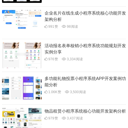
企业名片在线生成小程序系统核心功能开发
架构分析
991
赞
98
阅读
活动报名表单核销小程序系统功能规划开发
实例分享
976
赞
3,334
阅读
多功能礼物投票小程序系统APP开发案例功
能分析
1.06K
赞
3,500
阅读
物品租赁小程序系统核心功能开发架构分析
979
赞
3,437
阅读