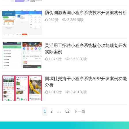
防伪溯源查询小程序系统技术开发架构分析
962
赞
3,389
阅读
灵活用工招聘小程序系统核心功能规划开发
实际案例
1.07K
赞
3,530
阅读
同城社交搭子小程序系统APP开发案例功能
分析
1.01K
赞
3,401
阅读
文
1
2
…
62
下一页
章
分