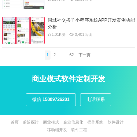
同城社交搭子小程序系统APP开发案例功能
分析
1.01K
赞
3,401
阅读
文
1
2
…
62
下一页
章
分
页
商业模式软件定制开发
微信
15889726201
电话联系
首页
前沿探讨
商业模式
企业信息化
操作系统
软件设计
移动端开发
软件工程