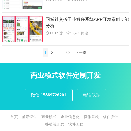
同城社交搭子小程序系统APP开发案例功能
分析
1.01K
赞
3,401
阅读
文
1
2
…
62
下一页
章
分
页
商业模式软件定制开发
微信
15889726201
电话联系
首页
前沿探讨
商业模式
企业信息化
操作系统
软件设计
移动端开发
软件工程