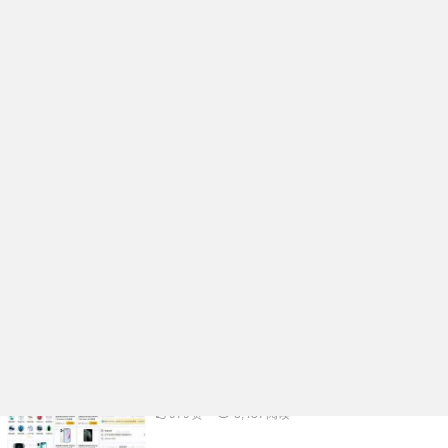
企业名片在线生成小程序系统核心功能开发
架构分析
991
赞
98
阅读
活动报名表单核销小程序系统功能规划开发
实例分享
976
赞
3,334
阅读
多功能礼物投票小程序系统APP开发案例功
能分析
1.06K
赞
3,500
阅读
物品租赁小程序系统核心功能开发架构分析
979
赞
3,437
阅读