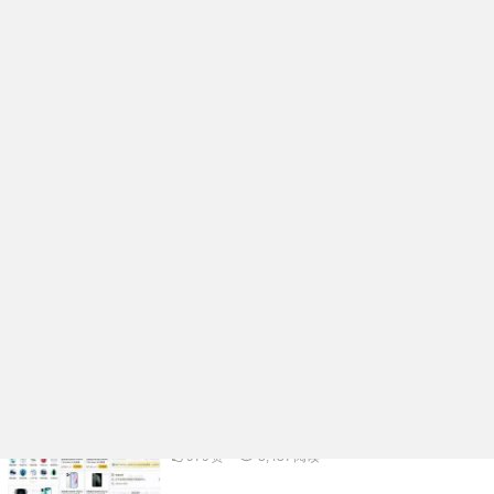
企业名片在线生成小程序系统核心功能开发
架构分析
991
赞
98
阅读
活动报名表单核销小程序系统功能规划开发
实例分享
976
赞
3,334
阅读
多功能礼物投票小程序系统APP开发案例功
能分析
1.06K
赞
3,500
阅读
物品租赁小程序系统核心功能开发架构分析
979
赞
3,437
阅读