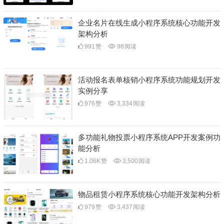
企业名片在线生成小程序系统核心功能开发
架构分析
991
赞
98
阅读
活动报名表单核销小程序系统功能规划开发
实例分享
976
赞
3,334
阅读
多功能礼物投票小程序系统APP开发案例功
能分析
1.06K
赞
3,500
阅读
物品租赁小程序系统核心功能开发架构分析
979
赞
3,437
阅读