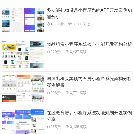
多功能礼物投票小程序系统APP开发案例功
能分析
1.06K
赞
3,500
阅读
物品租赁小程序系统核心功能开发架构分析
979
赞
3,437
阅读
房屋出租买卖预约看房小程序系统架构分析
案例解析
953
赞
3,771
阅读
在线教育培训小程序系统功能规划开发实例
分享
955
赞
3,438
阅读