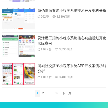
防伪溯源查询小程序系统技术开发架构分析
962
赞
3,389
阅读
灵活用工招聘小程序系统核心功能规划开发
实际案例
1.07K
赞
3,530
阅读
同城社交搭子小程序系统APP开发案例功能
分析
1.01K
赞
3,401
阅读
文
1
2
…
62
下一页
章
分