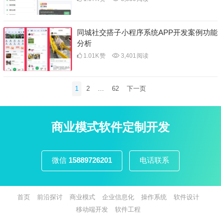
同城社交搭子小程序系统APP开发案例功能
分析
1.01K
赞
3,401
阅读
文
1
2
…
62
下一页
章
分
页
商业模式软件定制开发
微信
15889726201
电话联系
首页
前沿探讨
商业模式
企业信息化
操作系统
软件设计
移动端开发
软件工程