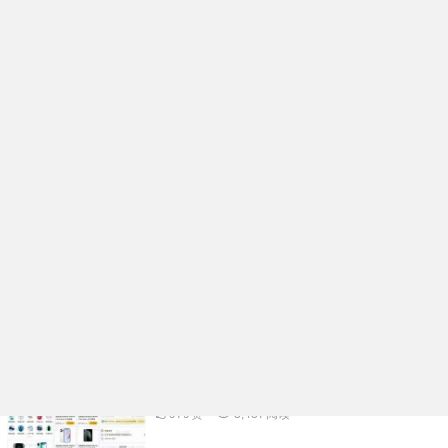
企业名片在线生成小程序系统核心功能开发
架构分析
991
赞
98
阅读
活动报名表单核销小程序系统功能规划开发
实例分享
976
赞
3,334
阅读
多功能礼物投票小程序系统APP开发案例功
能分析
1.06K
赞
3,500
阅读
物品租赁小程序系统核心功能开发架构分析
979
赞
3,437
阅读