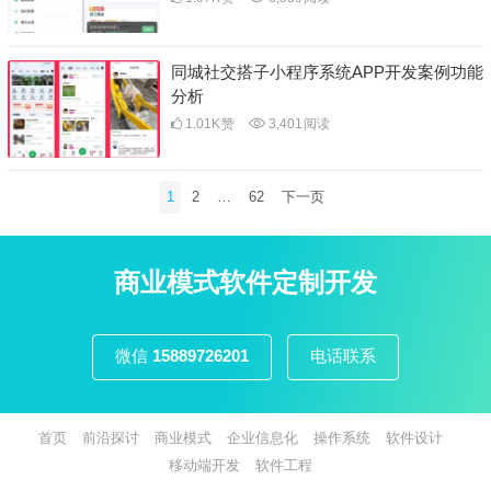
同城社交搭子小程序系统APP开发案例功能
分析
1.01K
赞
3,401
阅读
文
1
2
…
62
下一页
章
分
页
商业模式软件定制开发
微信
15889726201
电话联系
首页
前沿探讨
商业模式
企业信息化
操作系统
软件设计
移动端开发
软件工程