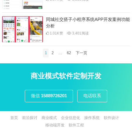
同城社交搭子小程序系统APP开发案例功能
分析
1.01K
赞
3,401
阅读
文
1
2
…
62
下一页
章
分
页
商业模式软件定制开发
微信
15889726201
电话联系
首页
前沿探讨
商业模式
企业信息化
操作系统
软件设计
移动端开发
软件工程