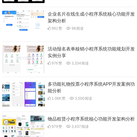
企业名片在线生成小程序系统核心功能开发
架构分析
991
赞
98
阅读
活动报名表单核销小程序系统功能规划开发
实例分享
976
赞
3,334
阅读
多功能礼物投票小程序系统APP开发案例功
能分析
1.06K
赞
3,500
阅读
物品租赁小程序系统核心功能开发架构分析
979
赞
3,437
阅读