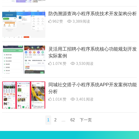
防伪溯源查询小程序系统技术开发架构分析
962
赞
3,389
阅读
灵活用工招聘小程序系统核心功能规划开发
实际案例
1.07K
赞
3,530
阅读
同城社交搭子小程序系统APP开发案例功能
分析
1.01K
赞
3,401
阅读
文
1
2
…
62
下一页
章
分