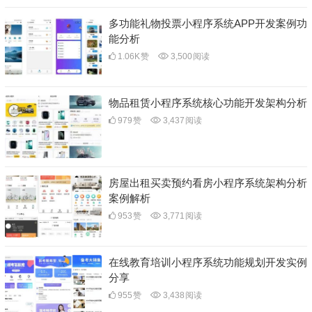
多功能礼物投票小程序系统APP开发案例功
能分析
1.06K
赞
3,500
阅读
物品租赁小程序系统核心功能开发架构分析
979
赞
3,437
阅读
房屋出租买卖预约看房小程序系统架构分析
案例解析
953
赞
3,771
阅读
在线教育培训小程序系统功能规划开发实例
分享
955
赞
3,438
阅读