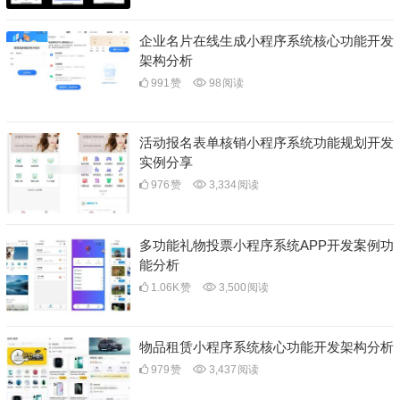
企业名片在线生成小程序系统核心功能开发
架构分析
991
赞
98
阅读
活动报名表单核销小程序系统功能规划开发
实例分享
976
赞
3,334
阅读
多功能礼物投票小程序系统APP开发案例功
能分析
1.06K
赞
3,500
阅读
物品租赁小程序系统核心功能开发架构分析
979
赞
3,437
阅读