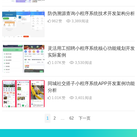
防伪溯源查询小程序系统技术开发架构分析
962
赞
3,389
阅读
灵活用工招聘小程序系统核心功能规划开发
实际案例
1.07K
赞
3,530
阅读
同城社交搭子小程序系统APP开发案例功能
分析
1.01K
赞
3,401
阅读
文
1
2
…
62
下一页
章
分