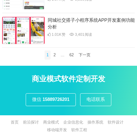
同城社交搭子小程序系统APP开发案例功能
分析
1.01K
赞
3,401
阅读
文
1
2
…
62
下一页
章
分
页
商业模式软件定制开发
微信
15889726201
电话联系
首页
前沿探讨
商业模式
企业信息化
操作系统
软件设计
移动端开发
软件工程