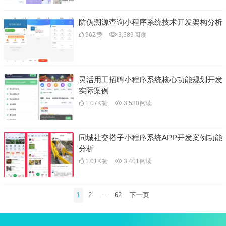
防伪溯源查询小程序系统技术开发架构分析
962
赞
3,389
阅读
灵活用工招聘小程序系统核心功能规划开发
实际案例
1.07K
赞
3,530
阅读
同城社交搭子小程序系统APP开发案例功能
分析
1.01K
赞
3,401
阅读
文
1
2
…
62
下一页
章
分