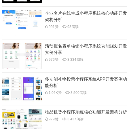
企业名片在线生成小程序系统核心功能开发
架构分析
991
赞
98
阅读
活动报名表单核销小程序系统功能规划开发
实例分享
976
赞
3,334
阅读
多功能礼物投票小程序系统APP开发案例功
能分析
1.06K
赞
3,500
阅读
物品租赁小程序系统核心功能开发架构分析
979
赞
3,437
阅读