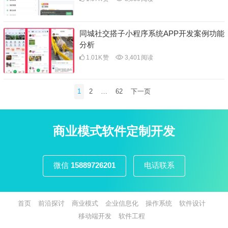
同城社交搭子小程序系统APP开发案例功能
分析
1.01K
赞
3,401
阅读
文
1
2
…
62
下一页
章
分
页
商业模式软件定制开发
微信
15889726201
电话联系
首页
前沿探讨
商业模式
企业信息化
操作系统
软件设计
移动端开发
软件工程