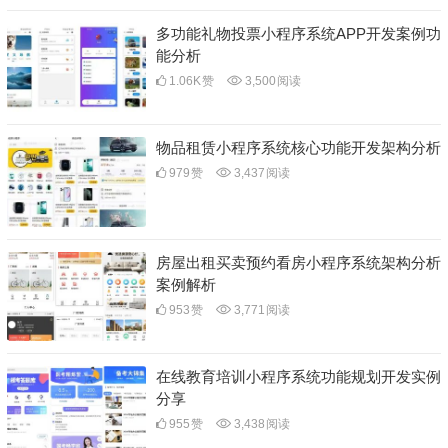
多功能礼物投票小程序系统APP开发案例功
能分析
1.06K
赞
3,500
阅读
物品租赁小程序系统核心功能开发架构分析
979
赞
3,437
阅读
房屋出租买卖预约看房小程序系统架构分析
案例解析
953
赞
3,771
阅读
在线教育培训小程序系统功能规划开发实例
分享
955
赞
3,438
阅读