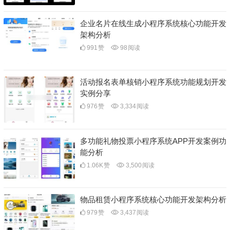
企业名片在线生成小程序系统核心功能开发
架构分析
991
赞
98
阅读
活动报名表单核销小程序系统功能规划开发
实例分享
976
赞
3,334
阅读
多功能礼物投票小程序系统APP开发案例功
能分析
1.06K
赞
3,500
阅读
物品租赁小程序系统核心功能开发架构分析
979
赞
3,437
阅读