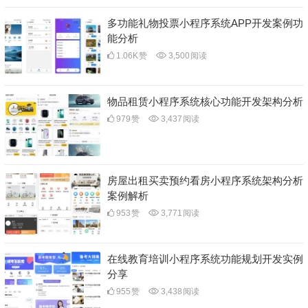
多功能礼物投票小程序系统APP开发案例功
能分析
1.06K
赞
3,500
阅读
物品租赁小程序系统核心功能开发架构分析
979
赞
3,437
阅读
房屋出租买卖预约看房小程序系统架构分析
案例解析
953
赞
3,771
阅读
在线教育培训小程序系统功能规划开发实例
分享
955
赞
3,438
阅读