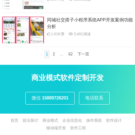
同城社交搭子小程序系统APP开发案例功能
分析
1.01K
赞
3,401
阅读
文
1
2
…
62
下一页
章
分
页
商业模式软件定制开发
微信
15889726201
电话联系
首页
前沿探讨
商业模式
企业信息化
操作系统
软件设计
移动端开发
软件工程