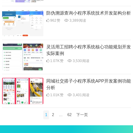
防伪溯源查询小程序系统技术开发架构分析
962
赞
3,389
阅读
灵活用工招聘小程序系统核心功能规划开发
实际案例
1.07K
赞
3,530
阅读
同城社交搭子小程序系统APP开发案例功能
分析
1.01K
赞
3,401
阅读
文
1
2
…
62
下一页
章
分