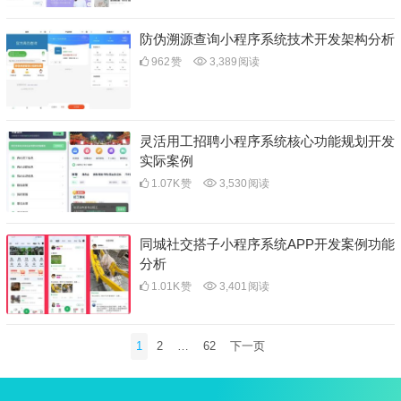
防伪溯源查询小程序系统技术开发架构分析
962
赞
3,389
阅读
灵活用工招聘小程序系统核心功能规划开发
实际案例
1.07K
赞
3,530
阅读
同城社交搭子小程序系统APP开发案例功能
分析
1.01K
赞
3,401
阅读
文
1
2
…
62
下一页
章
分