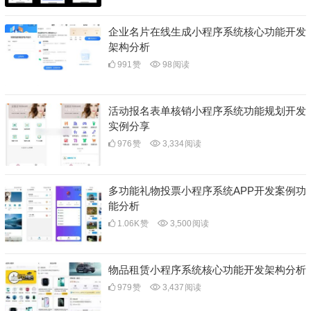
企业名片在线生成小程序系统核心功能开发
架构分析
991
赞
98
阅读
活动报名表单核销小程序系统功能规划开发
实例分享
976
赞
3,334
阅读
多功能礼物投票小程序系统APP开发案例功
能分析
1.06K
赞
3,500
阅读
物品租赁小程序系统核心功能开发架构分析
979
赞
3,437
阅读