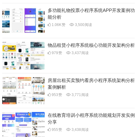
多功能礼物投票小程序系统APP开发案例功
能分析
1.06K
赞
3,500
阅读
物品租赁小程序系统核心功能开发架构分析
979
赞
3,437
阅读
房屋出租买卖预约看房小程序系统架构分析
案例解析
953
赞
3,771
阅读
在线教育培训小程序系统功能规划开发实例
分享
955
赞
3,438
阅读