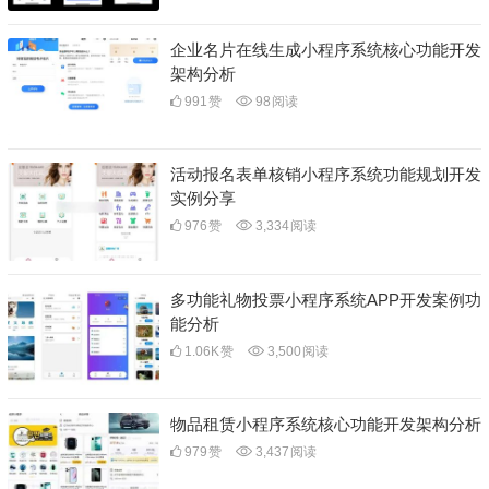
企业名片在线生成小程序系统核心功能开发
架构分析
991
赞
98
阅读
活动报名表单核销小程序系统功能规划开发
实例分享
976
赞
3,334
阅读
多功能礼物投票小程序系统APP开发案例功
能分析
1.06K
赞
3,500
阅读
物品租赁小程序系统核心功能开发架构分析
979
赞
3,437
阅读