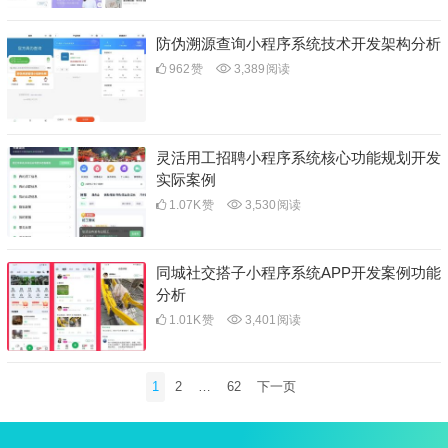
防伪溯源查询小程序系统技术开发架构分析
962
赞
3,389
阅读
灵活用工招聘小程序系统核心功能规划开发
实际案例
1.07K
赞
3,530
阅读
同城社交搭子小程序系统APP开发案例功能
分析
1.01K
赞
3,401
阅读
文
1
2
…
62
下一页
章
分