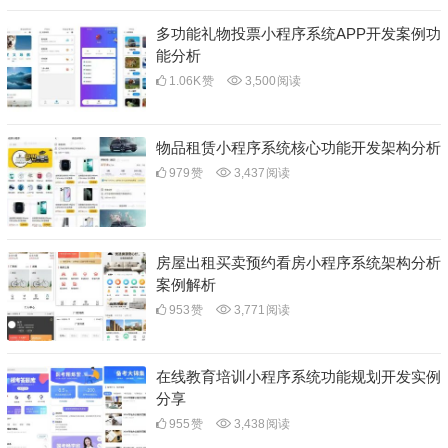
多功能礼物投票小程序系统APP开发案例功
能分析
1.06K
赞
3,500
阅读
物品租赁小程序系统核心功能开发架构分析
979
赞
3,437
阅读
房屋出租买卖预约看房小程序系统架构分析
案例解析
953
赞
3,771
阅读
在线教育培训小程序系统功能规划开发实例
分享
955
赞
3,438
阅读