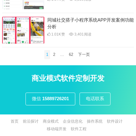
同城社交搭子小程序系统APP开发案例功能
分析
1.01K
赞
3,401
阅读
文
1
2
…
62
下一页
章
分
页
商业模式软件定制开发
微信
15889726201
电话联系
首页
前沿探讨
商业模式
企业信息化
操作系统
软件设计
移动端开发
软件工程