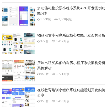
多功能礼物投票小程序系统APP开发案例功
能分析
1.06K
赞
3,500
阅读
物品租赁小程序系统核心功能开发架构分析
979
赞
3,437
阅读
房屋出租买卖预约看房小程序系统架构分析
案例解析
953
赞
3,771
阅读
在线教育培训小程序系统功能规划开发实例
分享
955
赞
3,438
阅读