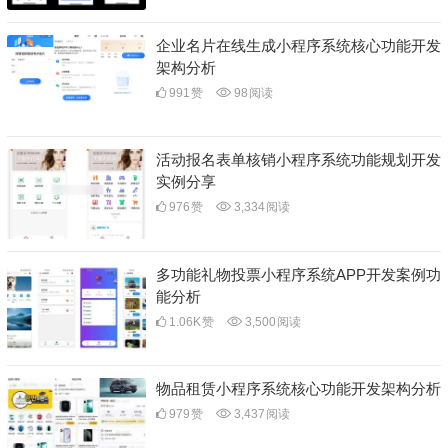
企业名片在线生成小程序系统核心功能开发
架构分析
991
赞
98
阅读
活动报名表单核销小程序系统功能规划开发
实例分享
976
赞
3,334
阅读
多功能礼物投票小程序系统APP开发案例功
能分析
1.06K
赞
3,500
阅读
物品租赁小程序系统核心功能开发架构分析
979
赞
3,437
阅读