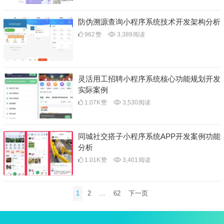
防伪溯源查询小程序系统技术开发架构分析
962
赞
3,389
阅读
灵活用工招聘小程序系统核心功能规划开发
实际案例
1.07K
赞
3,530
阅读
同城社交搭子小程序系统APP开发案例功能
分析
1.01K
赞
3,401
阅读
文
1
2
…
62
下一页
章
分