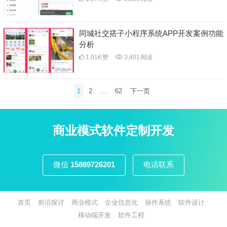
同城社交搭子小程序系统APP开发案例功能
分析
1.01K
赞
3,401
阅读
文
1
2
…
62
下一页
章
分
页
商业模式软件定制开发
微信
15889726201
电话联系
首页
前沿探讨
商业模式
企业信息化
操作系统
软件设计
移动端开发
软件工程