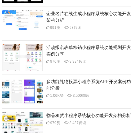
企业名片在线生成小程序系统核心功能开发
架构分析
991
赞
98
阅读
活动报名表单核销小程序系统功能规划开发
实例分享
976
赞
3,334
阅读
多功能礼物投票小程序系统APP开发案例功
能分析
1.06K
赞
3,500
阅读
物品租赁小程序系统核心功能开发架构分析
979
赞
3,437
阅读