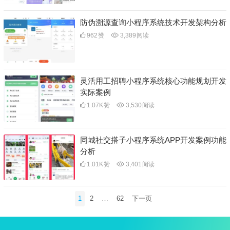
防伪溯源查询小程序系统技术开发架构分析
962
赞
3,389
阅读
灵活用工招聘小程序系统核心功能规划开发
实际案例
1.07K
赞
3,530
阅读
同城社交搭子小程序系统APP开发案例功能
分析
1.01K
赞
3,401
阅读
文
1
2
…
62
下一页
章
分