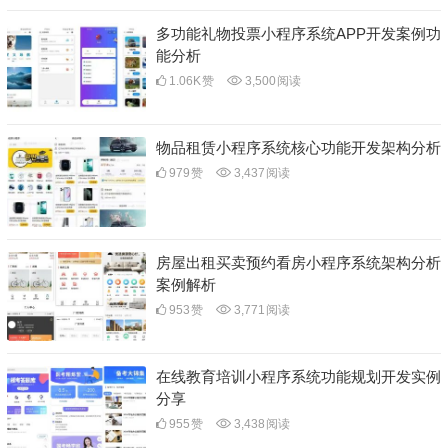
多功能礼物投票小程序系统APP开发案例功
能分析
1.06K
赞
3,500
阅读
物品租赁小程序系统核心功能开发架构分析
979
赞
3,437
阅读
房屋出租买卖预约看房小程序系统架构分析
案例解析
953
赞
3,771
阅读
在线教育培训小程序系统功能规划开发实例
分享
955
赞
3,438
阅读