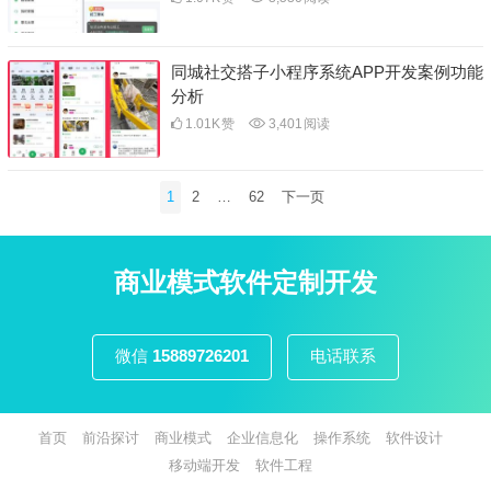
同城社交搭子小程序系统APP开发案例功能
分析
1.01K
赞
3,401
阅读
文
1
2
…
62
下一页
章
分
页
商业模式软件定制开发
微信
15889726201
电话联系
首页
前沿探讨
商业模式
企业信息化
操作系统
软件设计
移动端开发
软件工程