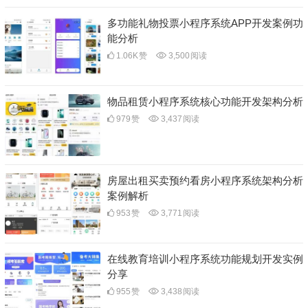
多功能礼物投票小程序系统APP开发案例功
能分析
1.06K
赞
3,500
阅读
物品租赁小程序系统核心功能开发架构分析
979
赞
3,437
阅读
房屋出租买卖预约看房小程序系统架构分析
案例解析
953
赞
3,771
阅读
在线教育培训小程序系统功能规划开发实例
分享
955
赞
3,438
阅读