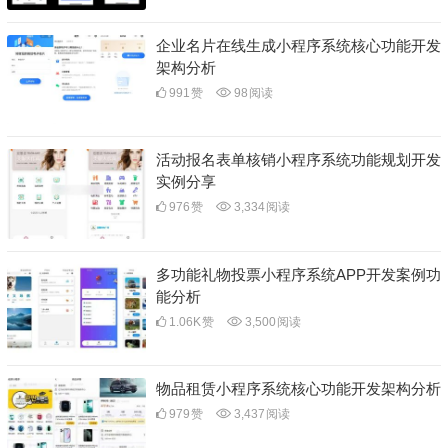
企业名片在线生成小程序系统核心功能开发
架构分析
991
赞
98
阅读
活动报名表单核销小程序系统功能规划开发
实例分享
976
赞
3,334
阅读
多功能礼物投票小程序系统APP开发案例功
能分析
1.06K
赞
3,500
阅读
物品租赁小程序系统核心功能开发架构分析
979
赞
3,437
阅读