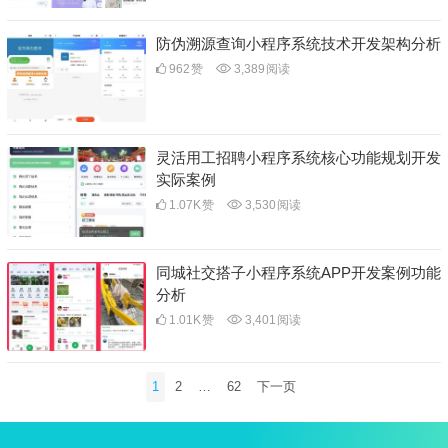
防伪溯源查询小程序系统技术开发架构分析
962
赞
3,389
阅读
灵活用工招聘小程序系统核心功能规划开发
实际案例
1.07K
赞
3,530
阅读
同城社交搭子小程序系统APP开发案例功能
分析
1.01K
赞
3,401
阅读
文
1
2
…
62
下一页
章
分