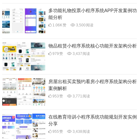
多功能礼物投票小程序系统APP开发案例功
能分析
1.06K
赞
3,500
阅读
物品租赁小程序系统核心功能开发架构分析
979
赞
3,437
阅读
房屋出租买卖预约看房小程序系统架构分析
案例解析
953
赞
3,771
阅读
在线教育培训小程序系统功能规划开发实例
分享
955
赞
3,438
阅读