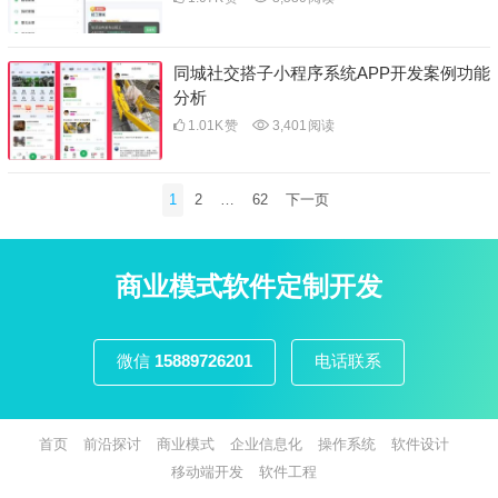
同城社交搭子小程序系统APP开发案例功能
分析
1.01K
赞
3,401
阅读
文
1
2
…
62
下一页
章
分
页
商业模式软件定制开发
微信
15889726201
电话联系
首页
前沿探讨
商业模式
企业信息化
操作系统
软件设计
移动端开发
软件工程