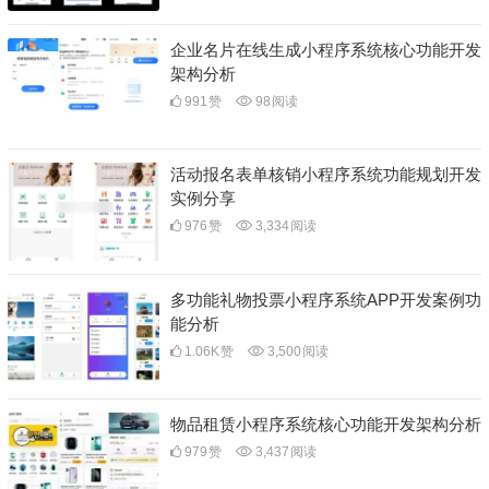
企业名片在线生成小程序系统核心功能开发
架构分析
991
赞
98
阅读
活动报名表单核销小程序系统功能规划开发
实例分享
976
赞
3,334
阅读
多功能礼物投票小程序系统APP开发案例功
能分析
1.06K
赞
3,500
阅读
物品租赁小程序系统核心功能开发架构分析
979
赞
3,437
阅读