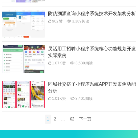
防伪溯源查询小程序系统技术开发架构分析
962
赞
3,389
阅读
灵活用工招聘小程序系统核心功能规划开发
实际案例
1.07K
赞
3,530
阅读
同城社交搭子小程序系统APP开发案例功能
分析
1.01K
赞
3,401
阅读
文
1
2
…
62
下一页
章
分