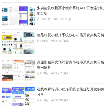
多功能礼物投票小程序系统APP开发案例功
能分析
1.06K
赞
3,500
阅读
物品租赁小程序系统核心功能开发架构分析
979
赞
3,437
阅读
房屋出租买卖预约看房小程序系统架构分析
案例解析
953
赞
3,771
阅读
在线教育培训小程序系统功能规划开发实例
分享
955
赞
3,438
阅读