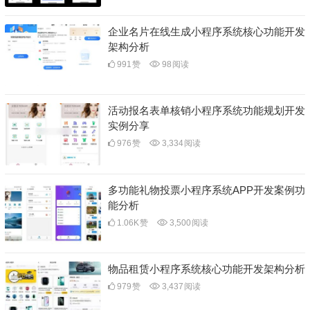
企业名片在线生成小程序系统核心功能开发
架构分析
991
赞
98
阅读
活动报名表单核销小程序系统功能规划开发
实例分享
976
赞
3,334
阅读
多功能礼物投票小程序系统APP开发案例功
能分析
1.06K
赞
3,500
阅读
物品租赁小程序系统核心功能开发架构分析
979
赞
3,437
阅读