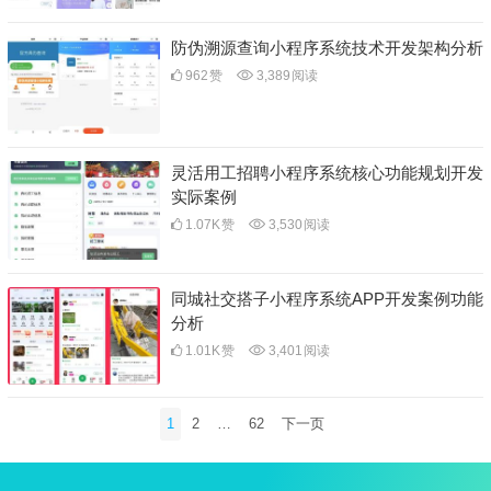
防伪溯源查询小程序系统技术开发架构分析
962
赞
3,389
阅读
灵活用工招聘小程序系统核心功能规划开发
实际案例
1.07K
赞
3,530
阅读
同城社交搭子小程序系统APP开发案例功能
分析
1.01K
赞
3,401
阅读
文
1
2
…
62
下一页
章
分