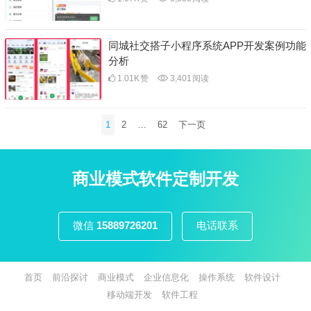
同城社交搭子小程序系统APP开发案例功能
分析
1.01K
赞
3,401
阅读
文
1
2
…
62
下一页
章
分
页
商业模式软件定制开发
微信
15889726201
电话联系
首页
前沿探讨
商业模式
企业信息化
操作系统
软件设计
移动端开发
软件工程